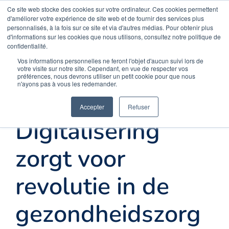
Skip
Ce site web stocke des cookies sur votre ordinateur. Ces cookies permettent
Opal Solutions
d'améliorer votre expérience de site web et de fournir des services plus
to
personnalisés, à la fois sur ce site et via d'autres médias. Pour obtenir plus
d'informations sur les cookies que nous utilisons, consultez notre politique de
content
confidentialité.
Menu
Vos informations personnelles ne feront l'objet d'aucun suivi lors de
votre visite sur notre site. Cependant, en vue de respecter vos
préférences, nous devrons utiliser un petit cookie pour que nous
n'ayons pas à vous les redemander.
Onthaal
Accepter
Refuser
Digitalisering
Oplossingen
zorgt voor
Uw behoeften
revolutie in de
gezondheidszorg
Meer