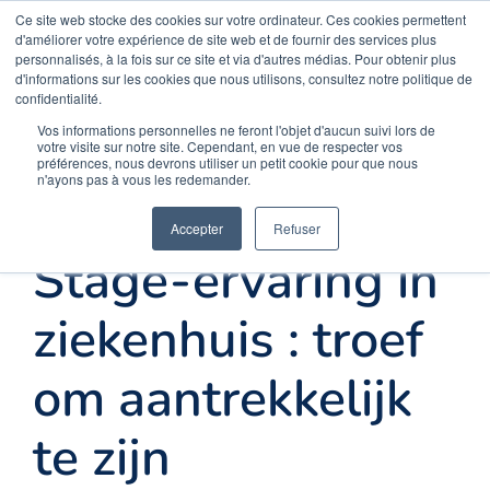
Skip
Ce site web stocke des cookies sur votre ordinateur. Ces cookies permettent
Opal Solutions
d'améliorer votre expérience de site web et de fournir des services plus
to
personnalisés, à la fois sur ce site et via d'autres médias. Pour obtenir plus
d'informations sur les cookies que nous utilisons, consultez notre politique de
content
confidentialité.
Menu
Vos informations personnelles ne feront l'objet d'aucun suivi lors de
votre visite sur notre site. Cependant, en vue de respecter vos
préférences, nous devrons utiliser un petit cookie pour que nous
n'ayons pas à vous les redemander.
Onthaal
Accepter
Refuser
Stage-ervaring in
Oplossingen
ziekenhuis : troef
Uw behoeften
om aantrekkelijk
te zijn
Meer