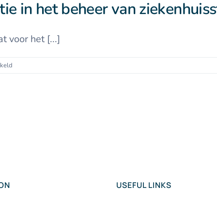
tie in het beheer van ziekenhuis
 voor het [...]
voor
akeld
Françoise
Joudart:
Een
revolutie
in
het
beheer
van
ziekenhuisstages
met
Interneo
ION
USEFUL LINKS