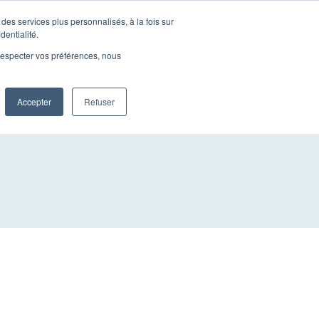
des services plus personnalisés, à la fois sur
behoeften
Meer
NL
Contact
dentialité.
e respecter vos préférences, nous
tus 2023
Accepter
Refuser