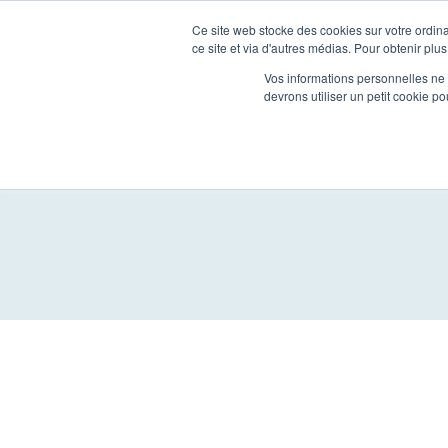
Skip
Ce site web stocke des cookies sur votre ordina
Opal Solutions
to
ce site et via d'autres médias. Pour obtenir plus
Vos informations personnelles ne f
content
devrons utiliser un petit cookie 
Monthly