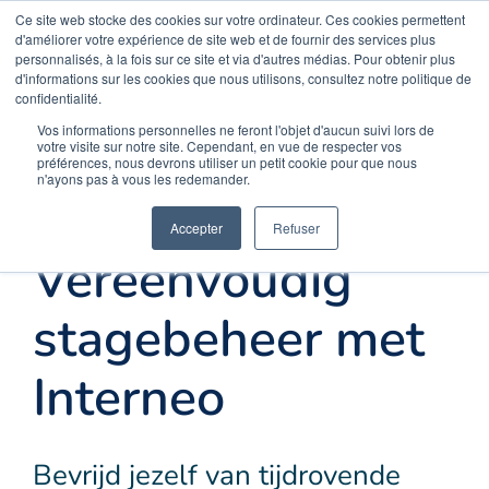
Skip
Ce site web stocke des cookies sur votre ordinateur. Ces cookies permettent
Opal Solutions
d'améliorer votre expérience de site web et de fournir des services plus
to
personnalisés, à la fois sur ce site et via d'autres médias. Pour obtenir plus
d'informations sur les cookies que nous utilisons, consultez notre politique de
content
confidentialité.
Menu
Vos informations personnelles ne feront l'objet d'aucun suivi lors de
votre visite sur notre site. Cependant, en vue de respecter vos
préférences, nous devrons utiliser un petit cookie pour que nous
n'ayons pas à vous les redemander.
Onthaal
Accepter
Refuser
Vereenvoudig
Oplossingen
stagebeheer met
Uw behoeften
Interneo
Meer
Bevrijd jezelf van tijdrovende