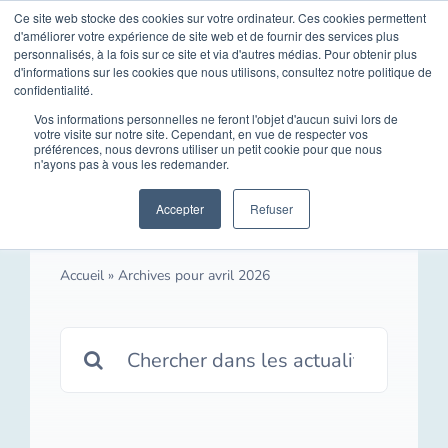
Skip
Ce site web stocke des cookies sur votre ordinateur. Ces cookies permettent
Opal Solutions
d'améliorer votre expérience de site web et de fournir des services plus
to
Toggle
personnalisés, à la fois sur ce site et via d'autres médias. Pour obtenir plus
d'informations sur les cookies que nous utilisons, consultez notre politique de
content
Naviga
confidentialité.
Accueil
Vos informations personnelles ne feront l'objet d'aucun suivi lors de
votre visite sur notre site. Cependant, en vue de respecter vos
préférences, nous devrons utiliser un petit cookie pour que nous
n'ayons pas à vous les redemander.
Solutions
avril 2026
Accepter
Refuser
Vous êtes
Accueil
»
Archives pour avril 2026
Vos besoins
Search
for:
Médias