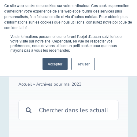
Skip
Ce site web stocke des cookies sur votre ordinateur. Ces cookies permettent
Opal Solutions
d'améliorer votre expérience de site web et de fournir des services plus
to
Toggle
personnalisés, à la fois sur ce site et via d'autres médias. Pour obtenir plus
d'informations sur les cookies que nous utilisons, consultez notre politique de
content
Naviga
confidentialité.
Accueil
Vos informations personnelles ne feront l'objet d'aucun suivi lors de
votre visite sur notre site. Cependant, en vue de respecter vos
préférences, nous devrons utiliser un petit cookie pour que nous
n'ayons pas à vous les redemander.
Solutions
mai 2023
Accepter
Refuser
Vous êtes
Accueil
»
Archives pour mai 2023
Vos besoins
Search
for:
Médias